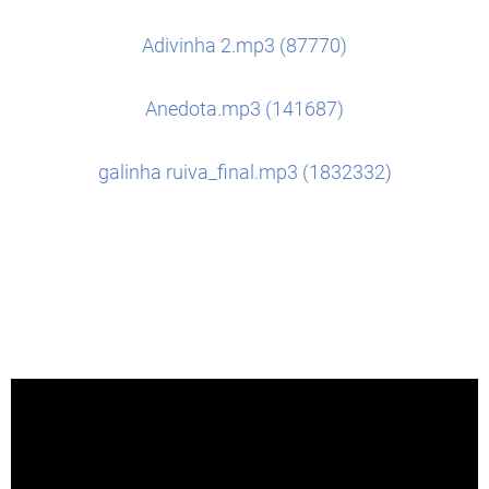
Adivinha 2.mp3 (87770)
Anedota.mp3 (141687)
galinha ruiva_final.mp3 (1832332)